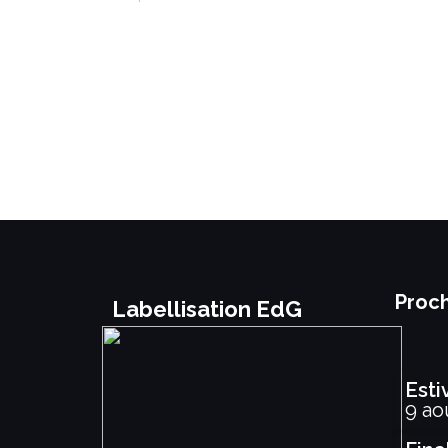
Proch
Labellisation EdG
Esti
9 ao