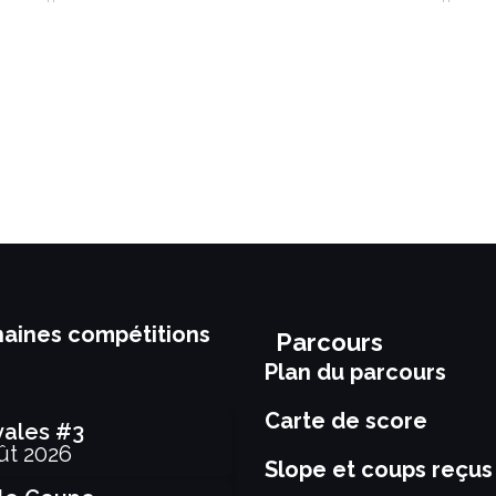
aines compétitions
Parcours
Plan du parcours
Carte de score
vales #3
ût 2026
Slope et coups reçus