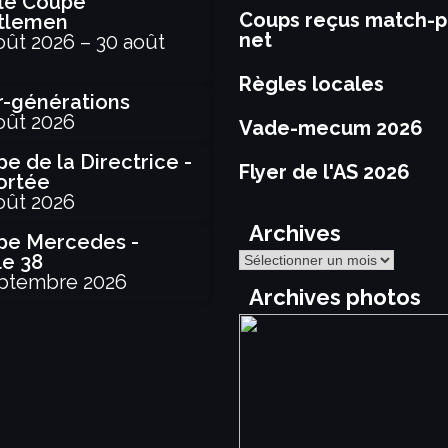
le Coupe
Coups reçus match-p
tlemen
net
oût 2026
–
30 août
6
Règles locales
r-générations
oût 2026
Vade-mecum 2026
e de la Directrice -
Flyer de l'AS 2026
ortée
oût 2026
Archives
pe Mercedes -
Archives
le 38
ptembre 2026
Archives photos