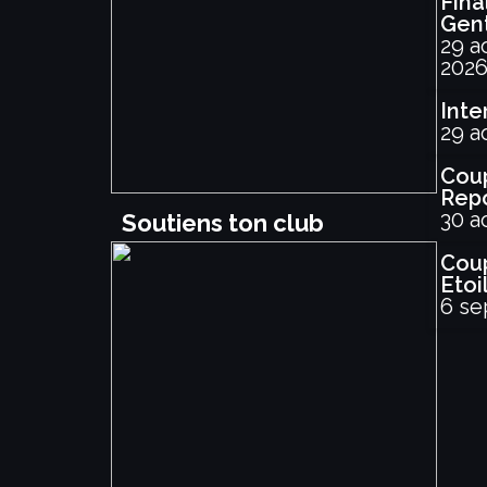
Fina
Gen
29 a
202
Inte
29 a
Coup
Rep
30 a
Soutiens ton club
Cou
Etoi
6 se