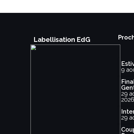
Proch
Labellisation EdG
Esti
9 ao
Fina
Gen
29 a
202
Inte
29 a
Coup