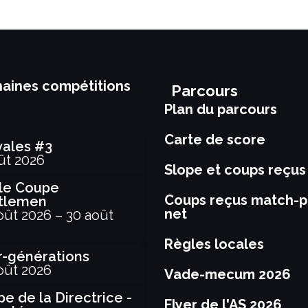
aines compétitions
Parcours
Plan du parcours
Carte de score
vales #3
ût 2026
Slope et coups reçus
le Coupe
Coups reçus match-p
tlemen
net
oût 2026
–
30 août
6
Règles locales
r-générations
oût 2026
Vade-mecum 2026
e de la Directrice -
Flyer de l'AS 2026